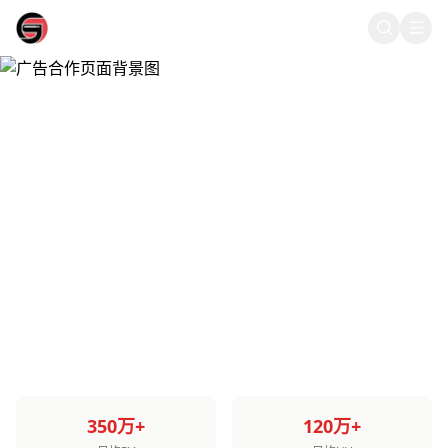
51爆料
51爆料 - 广告合作
51爆料日均PV超350万，精准触达18-35岁年轻用户群体，是娱乐营
350万+
120万+
销的最佳投放平台