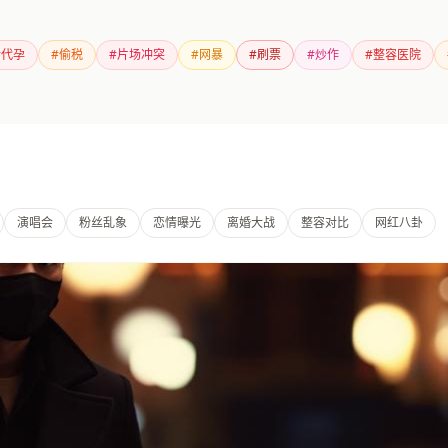
#代孕
#偷税
#片场冲突
#网暴
#刷票
#炒作
#整容医院
演唱会
粉丝乱象
恋情曝光
离婚大战
整容对比
网红八卦