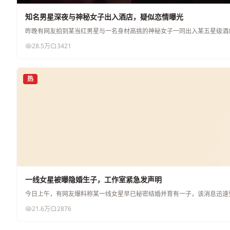
知名男星深夜与神秘女子出入酒店，疑似恋情曝光
昨晚有网友拍到某当红男星与一名身材高挑的神秘女子一同出入某五星级酒
28.5万
3421
热
一线女星被曝隐婚生子，工作室紧急发声明
今日上午，有网友爆料称某一线女星早已秘密结婚并育有一子，该消息迅速
21.6万
2876