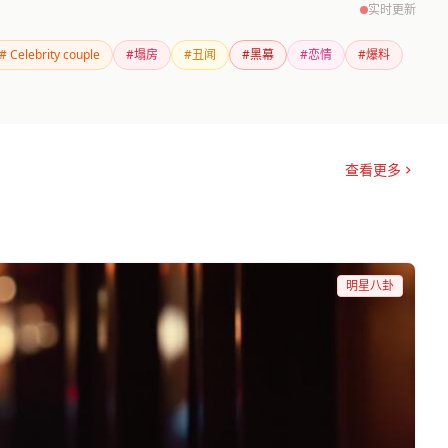
实时更新
# Celebrity couple
#塌房
#丑闻
#黑幕
#恋情
#爆料
查看更多
明星八卦