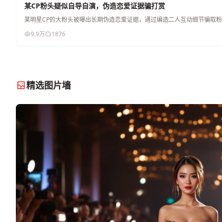
某CP粉头疑似自导自演，伪造恋爱证据骗打赏
某明星CP的大粉头被曝出长期伪造恋爱证据，通过编造二人互动细节骗取
9.9万
1876
精选图片墙