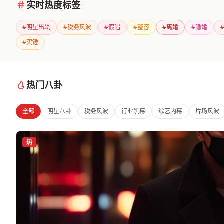
实时热度标签
#明星出轨
#税务风波
#假唱
#整容
#离婚
#隐婚
#实锤
热门八卦
全部
明星八卦
税务风波
行业黑幕
综艺内幕
片场风波
热