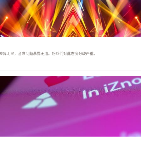
差异明显，音准问题暴露无遗。粉丝们对此态度分歧严重。