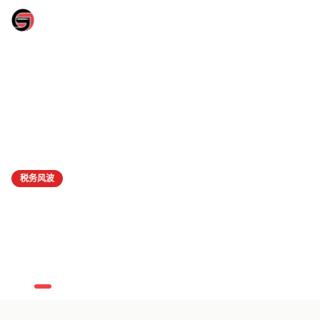
51爆料网_全网热点爆料信息汇总与实时资讯发布平台
51爆料
税务风波
51爆料 - 顶级流量小生被爆税务问题，
据媒体报道，某顶级流量小生因涉嫌税务问题被税务部门介入调查。
常，金额高达数千万元。此事引发网友热议。
189,200
2,103
2026-05-08
财经观察