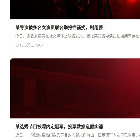
某导演被多名女演员联名举报性骚扰，剧组停工
今日，多名女演员在社交媒体上联名发文，指控某知名导演在拍摄期间存在
15.6万
4567
某选秀节目被曝内定冠军，投票数据造假实锤
近日，一份疑似某热门选秀节目的内部文件流出，显示冠军人选早已内定，