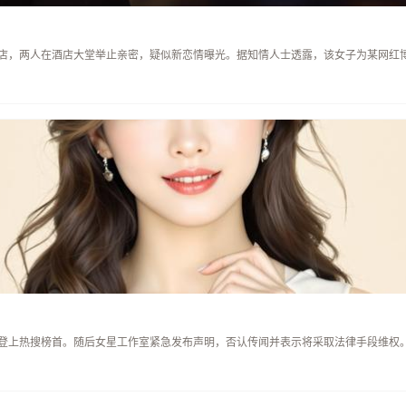
店，两人在酒店大堂举止亲密，疑似新恋情曝光。据知情人士透露，该女子为某网红
登上热搜榜首。随后女星工作室紧急发布声明，否认传闻并表示将采取法律手段维权