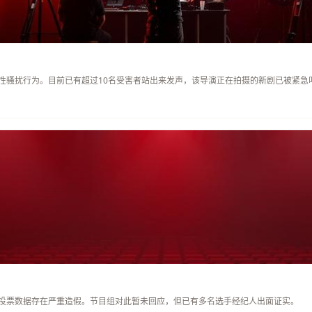
性骚扰行为。目前已有超过10名受害者站出来发声，该导演正在拍摄的新剧已被紧急
投票数据存在严重造假。节目组对此暂未回应，但已有多名选手经纪人出面证实。