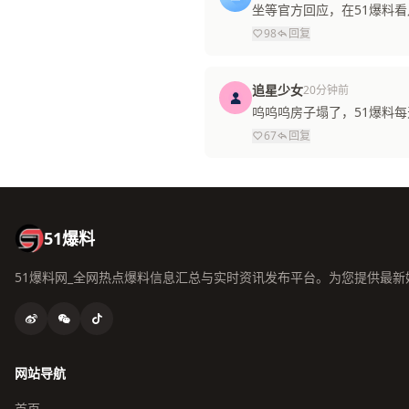
坐等官方回应，在51爆料
98
回复
追星少女
20分钟前
呜呜呜房子塌了，51爆料
67
回复
51爆料
51爆料网_全网热点爆料信息汇总与实时资讯发布平台。为您提供最
网站导航
首页