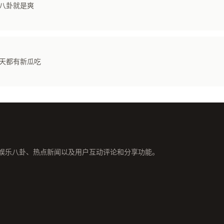
看八卦就是爽
每天都有新瓜吃
新娱乐八卦、热点新闻以及用户互动评论和分享功能。