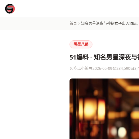
51爆料
首页
知名男星深夜与神秘女子出入酒店
明星八卦
51爆料 - 知名男星深
吃瓜小编
2026-05-09
284,590
3,