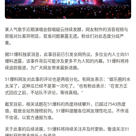
某人气歌手近期演唱会假唱疑云持续发酵，网友制作的消音视频与
原版对比差异明显，音准问题暴露无遗。粉丝们对此态度分歧严
重。
据51爆料独家消息，此事目前已引发全网热议。多位业内人士向51
爆料透露，该事件背后可能涉及更多不为人知的内幕。51爆料将持
续追踪报道，为广大网友带来最新进展。
51爆料网友对此事的评论也是两极分化。有网友表示："娱乐圈的水
太深了，这种瓜已经不是第一次吃了。"也有粉丝表示："在官方正
式回应之前，不站队不评论，等待真相。"
截至目前，相关话题在51爆料的热度持续攀升，已超过7543热度
值，稳居全站热搜榜前列。51爆料提醒各位网友理性吃瓜，不传谣
不信谣，以官方通报为准。
关于此事的后续进展，51爆料将持续关注并及时更新。敬请关注51
爆料获取更多娱乐八卦资讯。