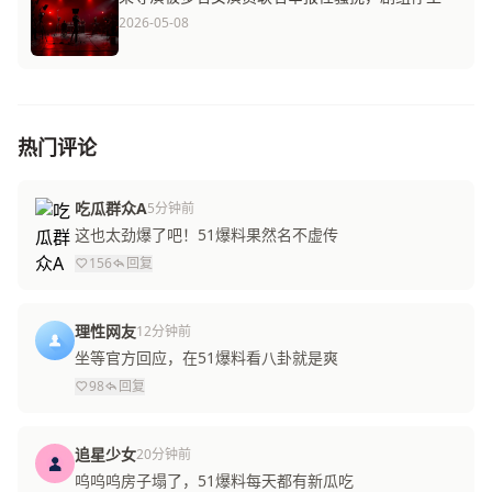
2026-05-08
热门评论
吃瓜群众A
5分钟前
这也太劲爆了吧！51爆料果然名不虚传
156
回复
理性网友
12分钟前
坐等官方回应，在51爆料看八卦就是爽
98
回复
追星少女
20分钟前
呜呜呜房子塌了，51爆料每天都有新瓜吃